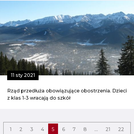
11 sty 2021
Rząd przedłuża obowiązujące obostrzenia. Dzieci
z klas 1-3 wracają do szkół
1
2
3
4
5
6
7
8
…
21
22