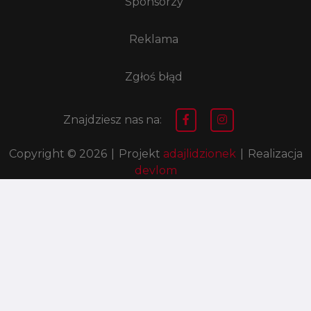
Sponsorzy
Reklama
Zgłoś błąd
Znajdziesz nas na:
Copyright © 2026
|
Projekt
adajlidzionek
|
Realizacja
devlom