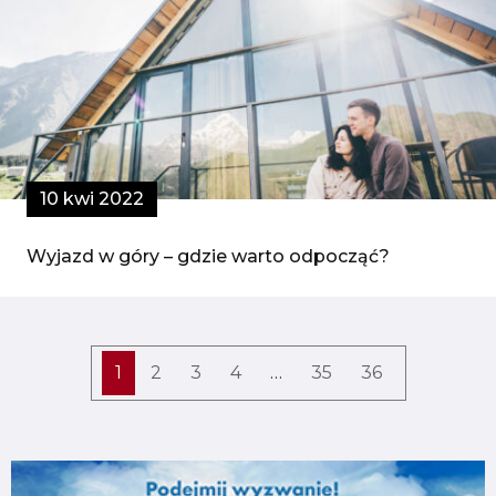
10 kwi 2022
Wyjazd w góry – gdzie warto odpocząć?
1
2
3
4
…
35
36