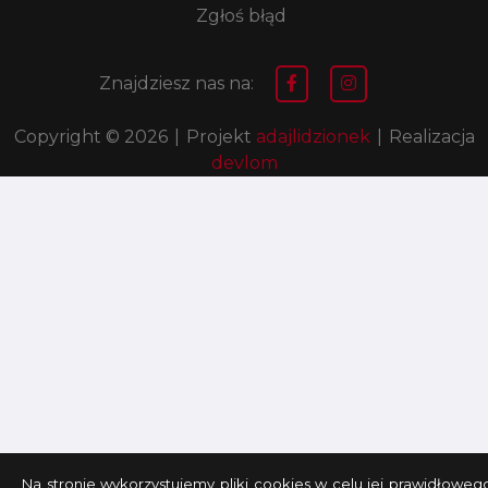
Zgłoś błąd
Znajdziesz nas na:
Copyright © 2026
|
Projekt
adajlidzionek
|
Realizacja
devlom
Na stronie wykorzystujemy pliki cookies w celu jej prawidłoweg