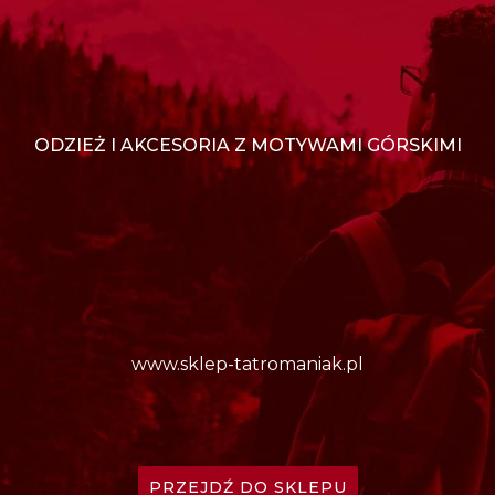
ODZIEŻ I AKCESORIA Z MOTYWAMI GÓRSKIMI
www.sklep-tatromaniak.pl
PRZEJDŹ DO SKLEPU