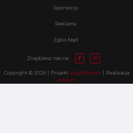
Sponsorzy
Reklama
Zgłoś błąd
Znajdziesz nas na:
Copyright © 2026
|
Projekt
adajlidzionek
|
Realizacja
devlom