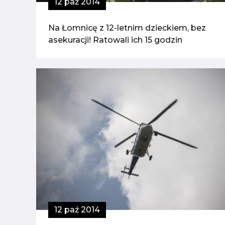
12 paź 2014
Na Łomnicę z 12-letnim dzieckiem, bez
asekuracji! Ratowali ich 15 godzin
12 paź 2014