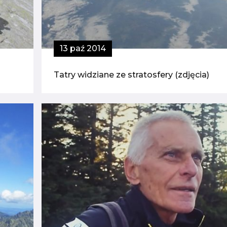
13 paź 2014
Tatry widziane ze stratosfery (zdjęcia)