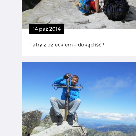
14 paź 2014
Tatry z dzieckiem – dokąd iść?