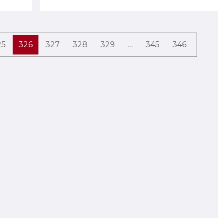
25
326
327
328
329
…
345
346