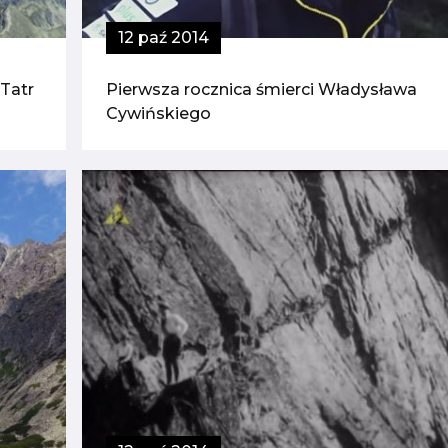
12 paź 2014
 Tatr
Pierwsza rocznica śmierci Władysława
Cywińskiego