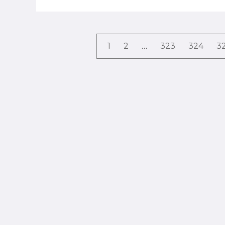
1
2
…
323
324
3