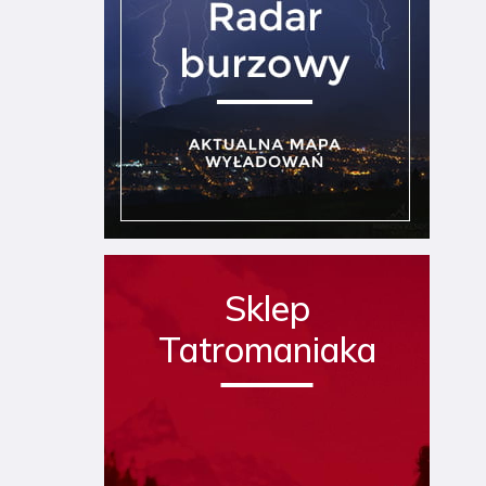
Sklep
Tatromaniaka