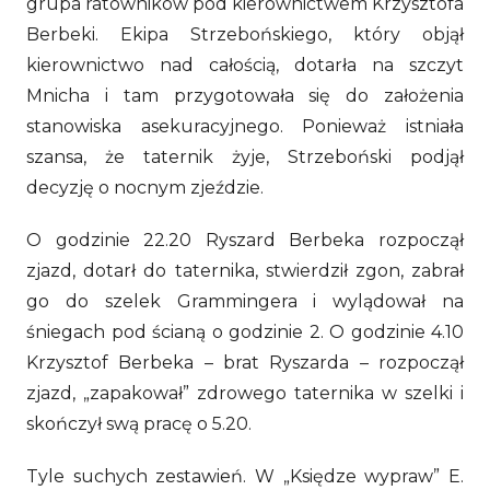
grupa ratowników pod kierownictwem Krzysztofa
Berbeki. Ekipa Strzebońskiego, który objął
kierownictwo nad całością, dotarła na szczyt
Mnicha i tam przygotowała się do założenia
stanowiska asekuracyjnego. Ponieważ istniała
szansa, że taternik żyje, Strzeboński podjął
decyzję o nocnym zjeździe.
O godzinie 22.20 Ryszard Berbeka rozpoczął
zjazd, dotarł do taternika, stwierdził zgon, zabrał
go do szelek Grammingera i wylądował na
śniegach pod ścianą o godzinie 2. O godzinie 4.10
Krzysztof Berbeka – brat Ryszarda – rozpoczął
zjazd, „zapakował” zdrowego taternika w szelki i
skończył swą pracę o 5.20.
Tyle suchych zestawień. W „Księdze wypraw” E.