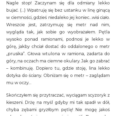
Nagle stop! Zaczynam się dla odmiany lekko
bujać. (…) Wpatruję się bez ustanku w linę ginącą
w ciemności, gdzieś niedaleko jej koniec…wisi ciało.
Wreszcie jest, zatrzymuję się metr nad nim,
wygląda tak, jak sobie go wyobrażałem. Pętla
wysoko ponad ramionami, podnosi je lekko w
górę, jakby chciał dostać do oddalonego o metr
„prusika”. Głowa wtulona w ramiona, zadarta do
góry, na oczach ma ciemne okulary. Jak go zabrać
– kombinuję. Dopiero tu, gdzie stoję, lina lekko
dotyka do ściany. Obniżam się o metr – zaglądam
mu w oczy…
Skończyłem się przytraczać, wyciągam scyzoryk z
kieszeni. Drżę na myśl gdyby mi tak spadł w dół,
chyba zębami gryzłbym pętlę! Nie mogę jakoś