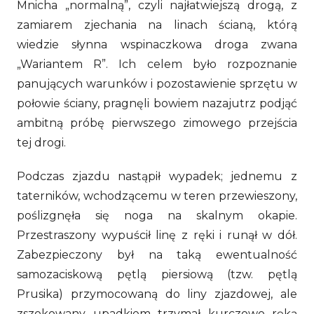
Mnicha „normalną”, czyli najłatwiejszą drogą, z
zamiarem zjechania na linach ścianą, którą
wiedzie słynna wspinaczkowa droga zwana
„Wariantem R”. Ich celem było rozpoznanie
panujących warunków i pozostawienie sprzętu w
połowie ściany, pragnęli bowiem nazajutrz podjąć
ambitną próbę pierwszego zimowego przejścia
tej drogi.
Podczas zjazdu nastąpił wypadek; jednemu z
taterników, wchodzącemu w teren przewieszony,
poślizgnęła się noga na skalnym okapie.
Przestraszony wypuścił linę z ręki i runął w dół.
Zabezpieczony był na taką ewentualność
samozaciskową pętlą piersiową (tzw. pętlą
Prusika) przymocowaną do liny zjazdowej, ale
zszokowany upadkiem trzymał kurczowo ręką