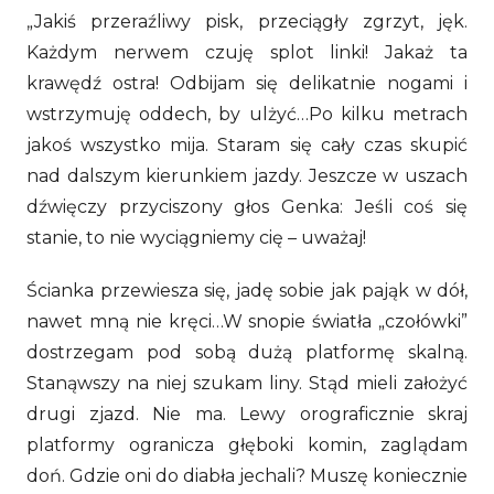
„Jakiś przeraźliwy pisk, przeciągły zgrzyt, jęk.
Każdym nerwem czuję splot linki! Jakaż ta
krawędź ostra! Odbijam się delikatnie nogami i
wstrzymuję oddech, by ulżyć…Po kilku metrach
jakoś wszystko mija. Staram się cały czas skupić
nad dalszym kierunkiem jazdy. Jeszcze w uszach
dźwięczy przyciszony głos Genka: Jeśli coś się
stanie, to nie wyciągniemy cię – uważaj!
Ścianka przewiesza się, jadę sobie jak pająk w dół,
nawet mną nie kręci…W snopie światła „czołówki”
dostrzegam pod sobą dużą platformę skalną.
Stanąwszy na niej szukam liny. Stąd mieli założyć
drugi zjazd. Nie ma. Lewy orograficznie skraj
platformy ogranicza głęboki komin, zaglądam
doń. Gdzie oni do diabła jechali? Muszę koniecznie