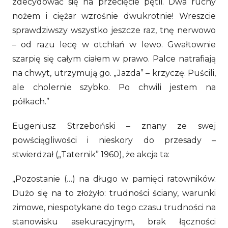
zdecydować się na przecięcie pętli. Dwa ruchy
nożem i ciężar wzrośnie dwukrotnie! Wreszcie
sprawdziwszy wszystko jeszcze raz, tnę nerwowo
– od razu lecę w otchłań w lewo. Gwałtownie
szarpię się całym ciałem w prawo. Palce natrafiają
na chwyt, utrzymują go. „Jazda” – krzyczę. Puścili,
ale cholernie szybko. Po chwili jestem na
półkach.”
Eugeniusz Strzeboński – znany ze swej
powściągliwości i nieskory do przesady –
stwierdzał („Taternik” 1960), że akcja ta:
„Pozostanie (…) na długo w pamięci ratowników.
Dużo się na to złożyło: trudności ściany, warunki
zimowe, niespotykane do tego czasu trudności na
stanowisku asekuracyjnym, brak łączności