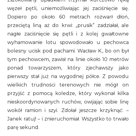
węzeł pętli, uniemożliwiając jej zaciśnięcie się.
Dopiero po około 60 metrach rozwarł dłoń,
przeciętą liną aż do krwi: „prusik” zadziałał, ale
nagłe zaciśnięcie się pętli i z kolej gwałtowne
wyhamowanie lotu spowodowało u pechowca
bolesny ucisk pod pachami. Wacław K., bo on był
tym pechowcem, zawisł na linie około 10 metrów
ponad towarzyszem, który zjechawszy jako
pierwszy stał już na wygodnej półce. Z powodu
wielkich trudności terenowych nie mógł on
przyjść z pomocą koledze, który wykonał kilka
nieskoordynowanych ruchów, owijając sobie linę
wokół ramion i szyi. Zdołał jeszcze krzyknąć: –
Janek ratuj! – i znieruchomiał. Wszystko to trwało
parę sekund.