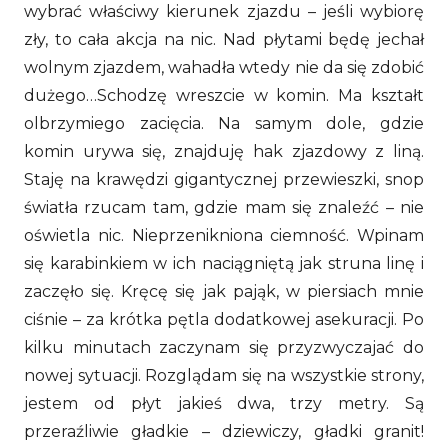
wybrać właściwy kierunek zjazdu – jeśli wybiorę
zły, to cała akcja na nic. Nad płytami będę jechał
wolnym zjazdem, wahadła wtedy nie da się zdobić
dużego…Schodzę wreszcie w komin. Ma kształt
olbrzymiego zacięcia. Na samym dole, gdzie
komin urywa się, znajduję hak zjazdowy z liną.
Staję na krawędzi gigantycznej przewieszki, snop
światła rzucam tam, gdzie mam się znaleźć – nie
oświetla nic. Nieprzenikniona ciemność. Wpinam
się karabinkiem w ich naciągniętą jak struna linę i
zaczęło się. Kręcę się jak pająk, w piersiach mnie
ciśnie – za krótka pętla dodatkowej asekuracji. Po
kilku minutach zaczynam się przyzwyczajać do
nowej sytuacji. Rozglądam się na wszystkie strony,
jestem od płyt jakieś dwa, trzy metry. Są
przeraźliwie gładkie – dziewiczy, gładki granit!