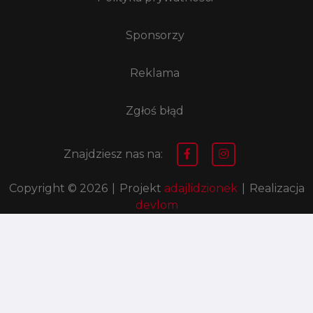
Sponsorzy
Reklama
Zgłoś błąd
Znajdziesz nas na:
Copyright © 2026
|
Projekt
adajlidzionek
|
Realizacja
devlom