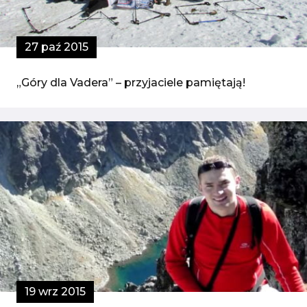
27 paź 2015
„Góry dla Vadera” – przyjaciele pamiętają!
19 wrz 2015