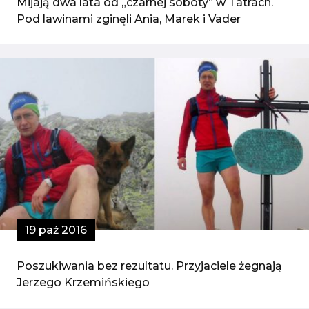
Mijają dwa lata od „czarnej soboty” w Tatrach.
Pod lawinami zginęli Ania, Marek i Vader
19 paź 2016
Poszukiwania bez rezultatu. Przyjaciele żegnają
Jerzego Krzemińskiego