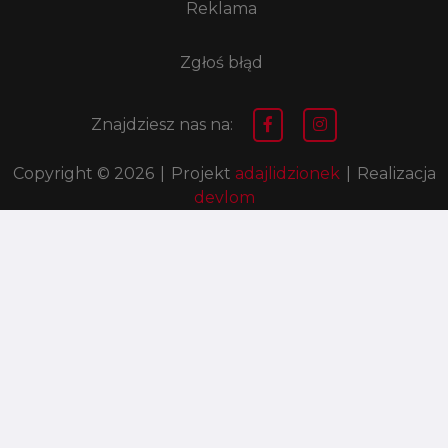
Reklama
Zgłoś błąd
Znajdziesz nas na:
Copyright © 2026
|
Projekt
adajlidzionek
|
Realizacja
devlom