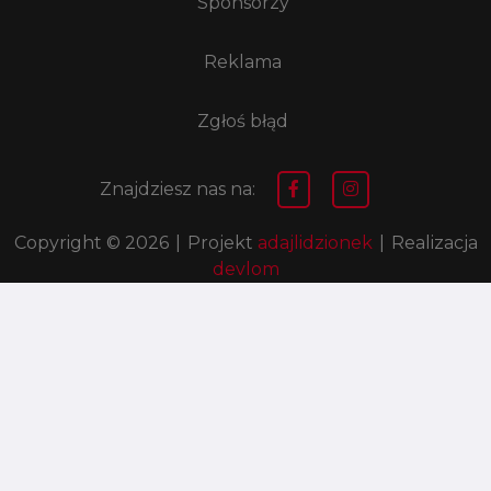
Sponsorzy
Reklama
Zgłoś błąd
Znajdziesz nas na:
Copyright © 2026
|
Projekt
adajlidzionek
|
Realizacja
devlom