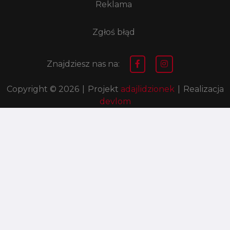
Reklama
Zgłoś błąd
Znajdziesz nas na:
Copyright © 2026
|
Projekt
adajlidzionek
|
Realizacja
devlom