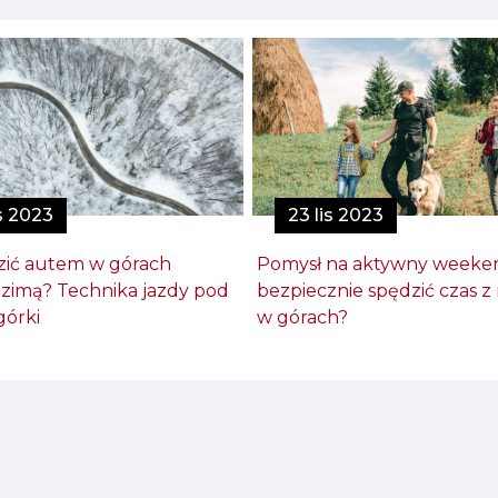
is 2023
23 lis 2023
dzić autem w górach
Pomysł na aktywny weeken
 i zimą? Technika jazdy pod
bezpiecznie spędzić czas z
górki
w górach?