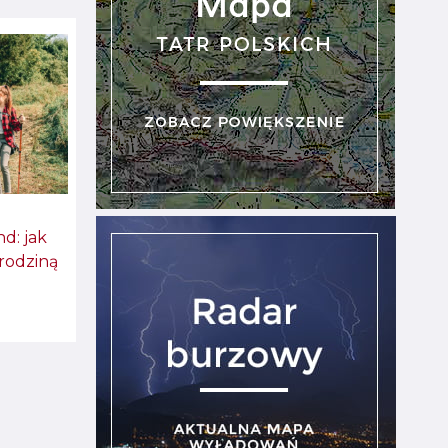
d: jak
 rodziną