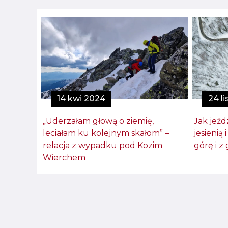
14 kwi 2024
24 l
„Uderzałam głową o ziemię,
Jak jeź
leciałam ku kolejnym skałom” –
jesienią
relacja z wypadku pod Kozim
górę i z 
Wierchem