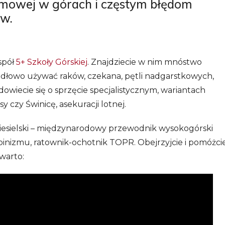
imowej w górach i częstym błędom
ów.
spół
5+ Szkoły Górskiej
. Z
najdziecie w nim mnóstwo
widłowo używać raków, czekana, pętli nadgarstkowych,
 dowiecie się o sprzęcie specjalistycznym, wariantach
y czy Świnicę, asekuracji lotnej.
esielski – międzynarodowy przewodnik wysokogórski
lpinizmu, ratownik-ochotnik TOPR. Obejrzyjcie i pomóżci
 warto: