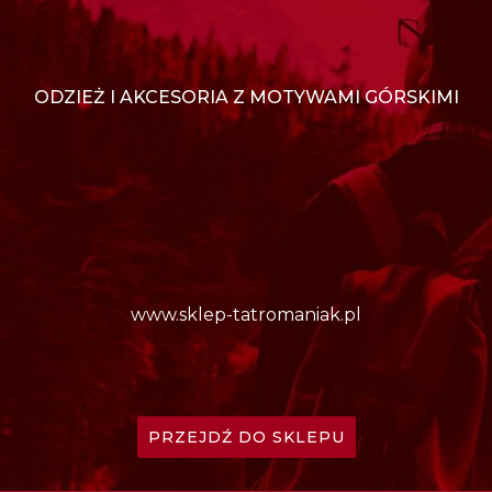
ODZIEŻ I AKCESORIA Z MOTYWAMI GÓRSKIMI
www.sklep-tatromaniak.pl
PRZEJDŹ DO SKLEPU