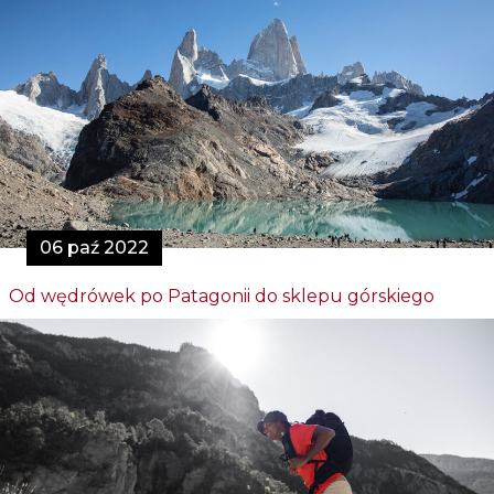
06 paź 2022
Od wędrówek po Patagonii do sklepu górskiego