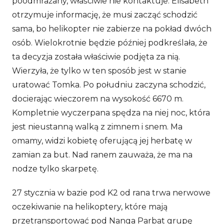
poodmrażany, właściwie nie kontaktuje. Elisabeth
otrzymuje informację, że musi zacząć schodzić
sama, bo helikopter nie zabierze na pokład dwóch
osób. Wielokrotnie będzie później podkreślała, że
ta decyzja została właściwie podjęta za nią.
Wierzyła, że tylko w ten sposób jest w stanie
uratować Tomka. Po południu zaczyna schodzić,
docierając wieczorem na wysokość 6670 m.
Kompletnie wyczerpana spędza na niej noc, która
jest nieustanną walką z zimnem i snem. Ma
omamy, widzi kobietę oferującą jej herbatę w
zamian za but. Nad ranem zauważa, że ma na
nodze tylko skarpetę.
27 stycznia w bazie pod K2 od rana trwa nerwowe
oczekiwanie na helikoptery, które mają
przetransportować pod Nanga Parbat grupę