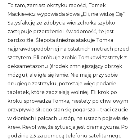
To tam, zamiast okrzyku radości, Tomek
Mackiewicz wypowiada słowa „Eli, nie widzę Cię”.
Satysfakcję ze zdobycia wierzchołka szybko
zastępuje przerażenie i świadomość, że jest
bardzo źle. Ślepota śnieżna atakuje Tomka
najprawdopodobniej na ostatnich metrach przed
szczytem. Eli próbuje zrobić Tomkowi zastrzyk z
deksametazonu (środek zmniejszający obrzęk
mózgu), ale igła się łamie. Nie mają przy sobie
drugiego zastrzyku, pozostaje więc podanie
tabletek, które zadziałają wolniej. Eli krok po
kroku sprowadza Tomka, niestety po chwilowym
przypływie sił jego stan się pogarsza – traci czucie
w dłoniach i palcach u stóp, na ustach pojawia się
krew. Revol wie, że sytuacja jest dramatyczna. Po
godzinie 23 za pomocą telefonu satelitarnego