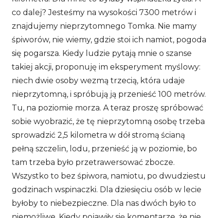
co dalej? Jesteśmy na wysokości 7300 metrów i
znajdujemy nieprzytomnego Tomka. Nie mamy
śpiworów, nie wiemy, gdzie stoi ich namiot, pogoda
się pogarsza. Kiedy ludzie pytają mnie o szanse
takiej akcji, proponuję im eksperyment myślowy:
niech dwie osoby wezmą trzecią, która udaje
nieprzytomną, i spróbują ją przenieść 100 metrów.
Tu, na poziomie morza. A teraz proszę spróbować
sobie wyobrazić, że tę nieprzytomną osobę trzeba
sprowadzić 2,5 kilometra w dół stromą ścianą
pełną szczelin, lodu, przenieść ją w poziomie, bo
tam trzeba było przetrawersować zbocze.
Wszystko to bez śpiwora, namiotu, po dwudziestu
godzinach wspinaczki. Dla dziesięciu osób w lecie
byłoby to niebezpieczne. Dla nas dwóch było to
niemożliwe. Kiedy pojawiły się komentarze, że nie