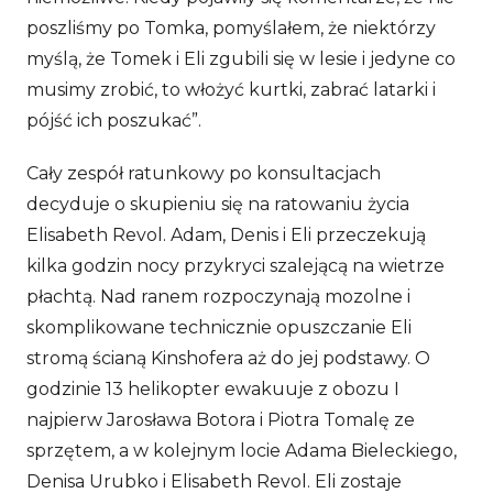
poszliśmy po Tomka, pomyślałem, że niektórzy
myślą, że Tomek i Eli zgubili się w lesie i jedyne co
musimy zrobić, to włożyć kurtki, zabrać latarki i
pójść ich poszukać”.
Cały zespół ratunkowy po konsultacjach
decyduje o skupieniu się na ratowaniu życia
Elisabeth Revol. Adam, Denis i Eli przeczekują
kilka godzin nocy przykryci szalejącą na wietrze
płachtą. Nad ranem rozpoczynają mozolne i
skomplikowane technicznie opuszczanie Eli
stromą ścianą Kinshofera aż do jej podstawy. O
godzinie 13 helikopter ewakuuje z obozu I
najpierw Jarosława Botora i Piotra Tomalę ze
sprzętem, a w kolejnym locie Adama Bieleckiego,
Denisa Urubko i Elisabeth Revol. Eli zostaje