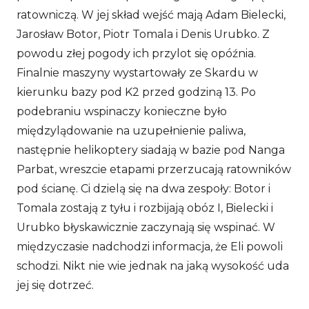
ratowniczą. W jej skład wejść mają Adam Bielecki,
Jarosław Botor, Piotr Tomala i Denis Urubko. Z
powodu złej pogody ich przylot się opóźnia.
Finalnie maszyny wystartowały ze Skardu w
kierunku bazy pod K2 przed godziną 13. Po
podebraniu wspinaczy konieczne było
międzylądowanie na uzupełnienie paliwa,
następnie helikoptery siadają w bazie pod Nanga
Parbat, wreszcie etapami przerzucają ratowników
pod ścianę. Ci dzielą się na dwa zespoły: Botor i
Tomala zostają z tyłu i rozbijają obóz I, Bielecki i
Urubko błyskawicznie zaczynają się wspinać. W
międzyczasie nadchodzi informacja, że Eli powoli
schodzi. Nikt nie wie jednak na jaką wysokość uda
jej się dotrzeć.