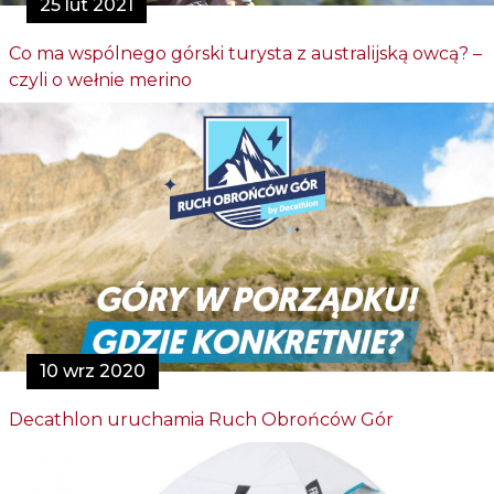
25 lut 2021
Co ma wspólnego górski turysta z australijską owcą? –
czyli o wełnie merino
10 wrz 2020
Decathlon uruchamia Ruch Obrońców Gór