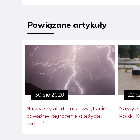
Powiązane artykuły
30 sie 2020
22 c
Najwyższy alert burzowy! „Istnieje
Najwyższ
poważne zagrożenie dla życia i
Polski! 
mienia”