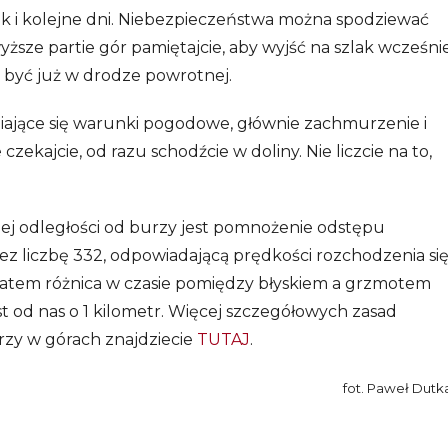
 i kolejne dni. Niebezpieczeństwa można spodziewać
yższe partie gór pamiętajcie, aby wyjść na szlak wcześni
ia być już w drodze powrotnej.
ające się warunki pogodowe, głównie zachmurzenie i
e czekajcie, od razu schodźcie w doliny. Nie liczcie na to,
ej odległości od burzy jest pomnożenie odstępu
z liczbę 332, odpowiadającą prędkości rozchodzenia si
 zatem różnica w czasie pomiędzy błyskiem a grzmotem
st od nas o 1 kilometr. Więcej szczegółowych zasad
rzy w górach znajdziecie
TUTAJ
.
fot. Paweł Dutk