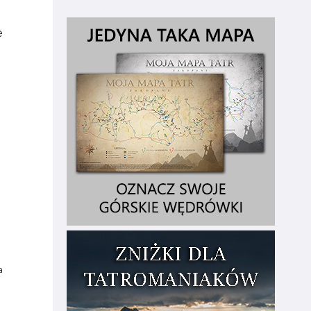
e
ę
a