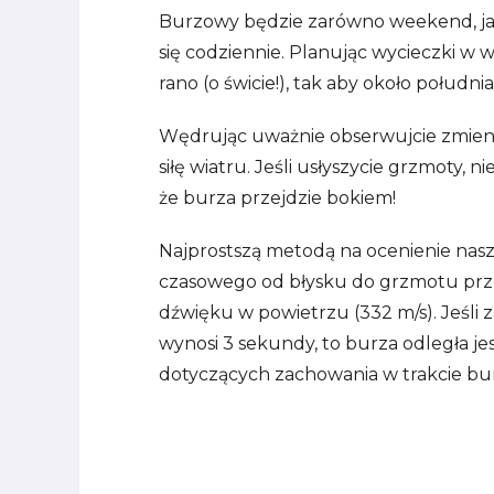
Burzowy będzie zarówno weekend, jak
się codziennie. Planując wycieczki w w
rano (o świcie!), tak aby około połudn
Wędrując uważnie obserwujcie zmieni
siłę wiatru. Jeśli usłyszycie grzmoty, ni
że burza przejdzie bokiem!
Najprostszą metodą na ocenienie nasz
czasowego od błysku do grzmotu prze
dźwięku w powietrzu (332 m/s). Jeśli
wynosi 3 sekundy, to burza odległa je
dotyczących zachowania w trakcie bu