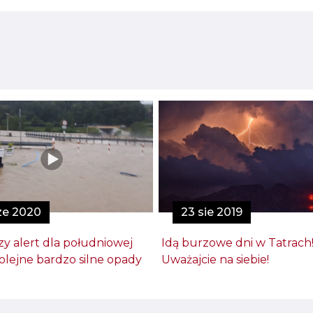
ze 2020
23 sie 2019
y alert dla południowej
Idą burzowe dni w Tatrach
Kolejne bardzo silne opady
Uważajcie na siebie!