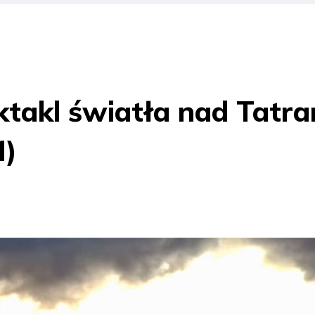
ktakl światła nad Tatra
M)