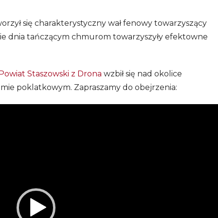
worzył się charakterystyczny wał fenowy towarzyszący
cie dnia tańczącym chmurom towarzyszyły efektowne
Powiat Staszowski z Drona
wzbił się nad okolice
filmie poklatkowym. Zapraszamy do obejrzenia: