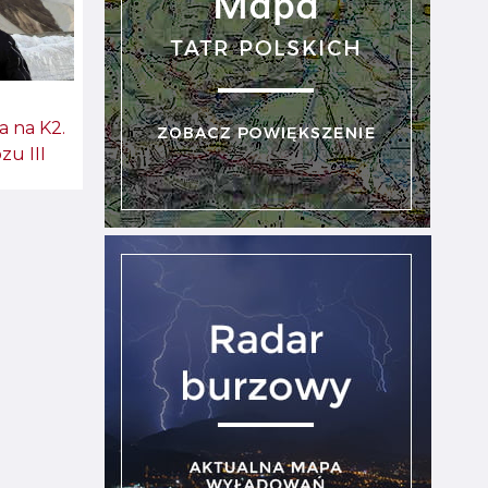
a na K2.
zu III