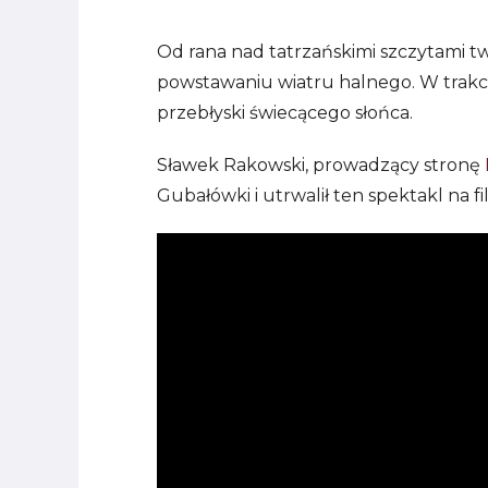
Od rana nad tatrzańskimi szczytami t
powstawaniu wiatru halnego. W trak
przebłyski świecącego słońca.
Sławek Rakowski, prowadzący stronę
Gubałówki i utrwalił ten spektakl na 
Odtwarzacz
video