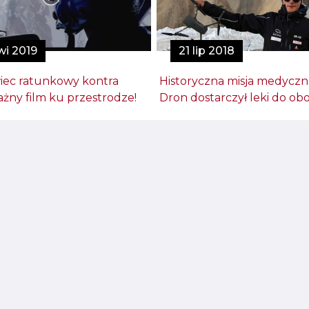
wi 2019
21 lip 2018
iec ratunkowy kontra
Historyczna misja medyczn
żny film ku przestrodze!
Dron dostarczył leki do obo