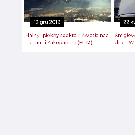
12 gru 2019
22 k
Halny i piękny spektakl światła nad
Śmigłow
Tatrami i Zakopanem (FILM)
dron. Wa