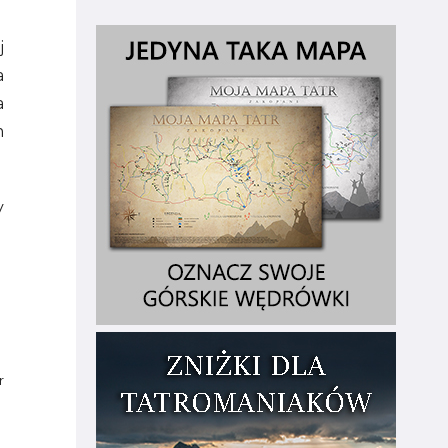
j
a
a
m
y
r