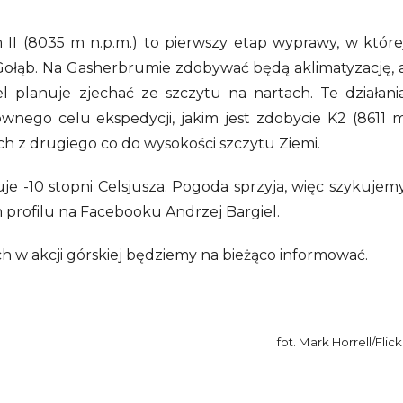
II (8035 m n.p.m.) to pierwszy etap wyprawy, w które
z Gołąb. Na Gasherbrumie zdobywać będą aklimatyzację, 
giel planuje zjechać ze szczytu na nartach. Te działani
wnego celu ekspedycji, jakim jest zdobycie K2 (8611 
tach z drugiego co do wysokości szczytu Ziemi.
uje -10 stopni Celsjusza. Pogoda sprzyja, więc szykujem
oim profilu na Facebooku Andrzej Bargiel.
h w akcji górskiej będziemy na bieżąco informować.
fot. Mark Horrell/Flick