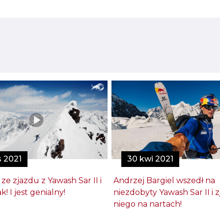
s 2021
30 kwi 2021
 ze zjazdu z Yawash Sar II i
Andrzej Bargiel wszedł na
k! I jest genialny!
niezdobyty Yawash Sar II i z
niego na nartach!