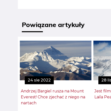
Powiązane artykuły
24 sie 2022
28 li
Andrzej Bargiel rusza na Mount
Jest film
Everest! Chce zjechać z niego na
Laila Pea
nartach