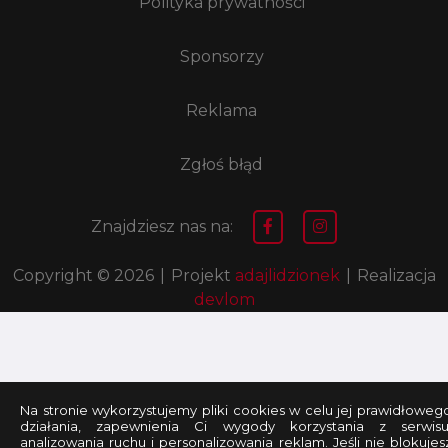
Polityka prywatności
Sponsorzy
Reklama
Zgłoś błąd
Znajdziesz nas na:
Copyright © 2026
|
Projekt
adajlidzionek
|
Realizacja
devlom
Na stronie wykorzystujemy pliki cookies w celu jej prawidłoweg
działania, zapewnienia Ci wygody korzystania z serwisu
analizowania ruchu i personalizowania reklam. Jeśli nie blokujes