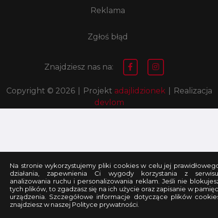
Reklama
Zgłoś błąd
Znajdziesz nas na:
Copyright © 2026
|
Projekt
adajlidzionek
|
Realizacja
devlom
Na stronie wykorzystujemy pliki cookies w celu jej prawidłoweg
działania, zapewnienia Ci wygody korzystania z serwisu
analizowania ruchu i personalizowania reklam. Jeśli nie blokujes
tych plików, to zgadzasz się na ich użycie oraz zapisanie w pamięc
urządzenia. Szczegółowe informacje dotyczące plików cookie
znajdziesz w naszej Polityce prywatności.