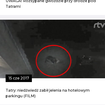
UWAGA! Rozsypane gwoździe przy drodze pod
Tatrami
15 cze 2017
Tatry: niedźwiedź zabił jelenia na hotelowym
parkingu (FILM)