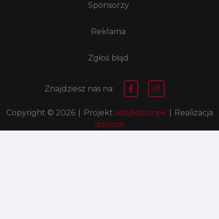
Sponsorzy
Reklama
Zgłoś błąd
Znajdziesz nas na:
Copyright © 2026
|
Projekt
adajlidzionek
|
Realizacja
devlom