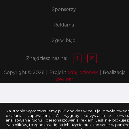
Sponsorzy
Reklama
Zgłoś błąd
Znajdziesz nas na:
Copyright © 2026
|
Projekt
adajlidzionek
|
Realizacja
devlom
Na stronie wykorzystujemy pliki cookies w celu jej prawidłoweg
działania, zapewnienia Ci wygody korzystania z serwisu
analizowania ruchu i personalizowania reklam. Jeśli nie blokujes
tych plików, to zgadzasz się na ich użycie oraz zapisanie w pamięc