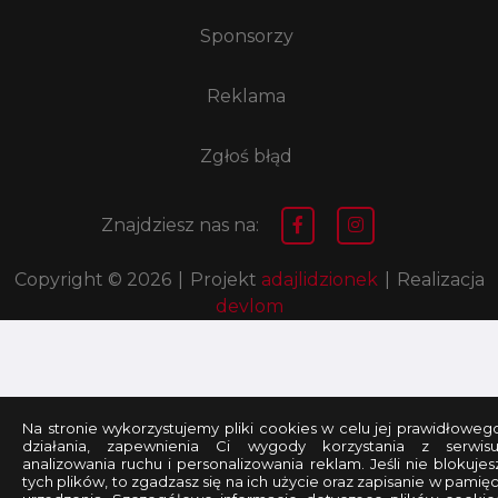
Sponsorzy
Reklama
Zgłoś błąd
Znajdziesz nas na:
Copyright © 2026
|
Projekt
adajlidzionek
|
Realizacja
devlom
Na stronie wykorzystujemy pliki cookies w celu jej prawidłoweg
działania, zapewnienia Ci wygody korzystania z serwisu
analizowania ruchu i personalizowania reklam. Jeśli nie blokujes
tych plików, to zgadzasz się na ich użycie oraz zapisanie w pamięc