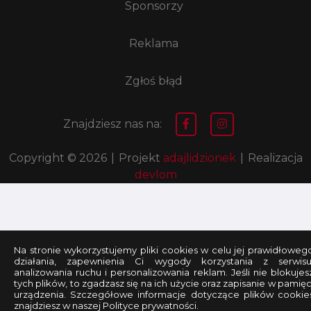
Sponsorzy
Reklama
Zgłoś błąd
Znajdziesz nas na:
Copyright © 2026
|
Projekt
adajlidzionek
|
Realizacja
devlom
Na stronie wykorzystujemy pliki cookies w celu jej prawidłoweg
działania, zapewnienia Ci wygody korzystania z serwisu
analizowania ruchu i personalizowania reklam. Jeśli nie blokujes
tych plików, to zgadzasz się na ich użycie oraz zapisanie w pamięc
urządzenia. Szczegółowe informacje dotyczące plików cookie
znajdziesz w naszej Polityce prywatności.