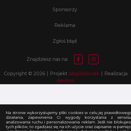
Sponsorzy
Reklama
Zgłoś błąd
Znajdziesz nas na:
Copyright © 2026
|
Projekt
adajlidzionek
|
Realizacja
devlom
Na stronie wykorzystujemy pliki cookies w celu jej prawidłoweg
działania, zapewnienia Ci wygody korzystania z serwisu
analizowania ruchu i personalizowania reklam. Jeśli nie blokujes
tych plików, to zgadzasz się na ich użycie oraz zapisanie w pamięc