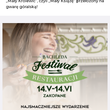
„Mały Królewic”, czyli „Mały Książę” przełożony na
gwarę góralską!