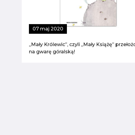
07 maj 2020
„Mały Królewic”, czyli „Mały Książę” przełoż
na gwarę góralską!