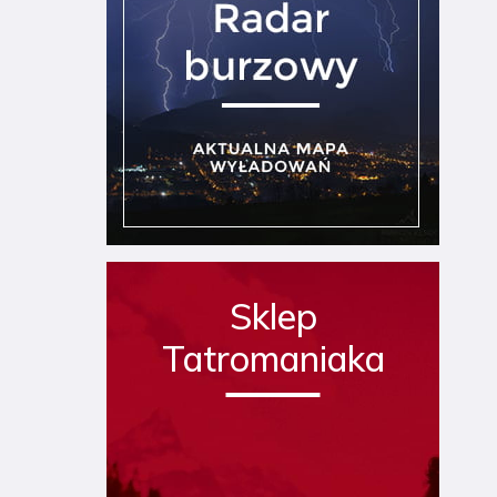
Sklep
Tatromaniaka