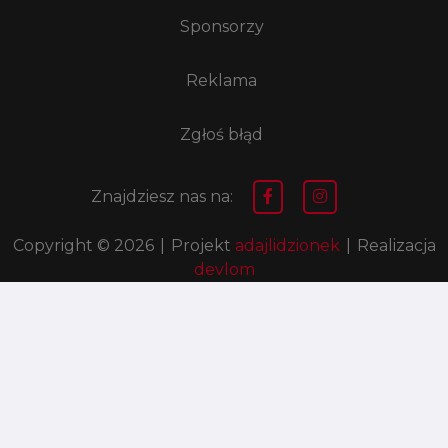
Sponsorzy
Reklama
Zgłoś błąd
Znajdziesz nas na:
Copyright © 2026
|
Projekt
adajlidzionek
|
Realizacja
devlom