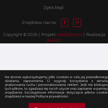
Zgłoś błąd
Znajdziesz nas na:
Copyright © 2026
|
Projekt
adajlidzionek
|
Realizacja
devlom
Na stronie wykorzystujemy pliki cookies w celu jej prawidłoweg
działania, zapewnienia Ci wygody korzystania z serwisu
analizowania ruchu i personalizowania reklam. Jeśli nie blokujes
tych plików, to zgadzasz się na ich użycie oraz zapisanie w pamięc
urządzenia. Szczegółowe informacje dotyczące plików cookie
znajdziesz w naszej Polityce prywatności.