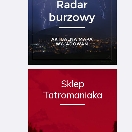
Sklep
Tatromaniaka