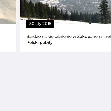
30 sty 2015
Bardzo niskie ciśnienie w Zakopanem – re
h
Polski pobity!