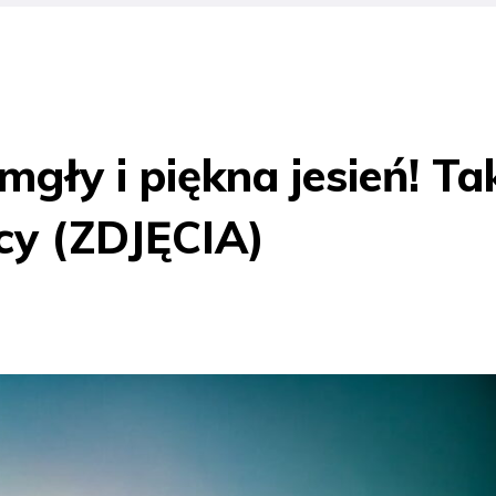
gły i piękna jesień! Ta
icy (ZDJĘCIA)