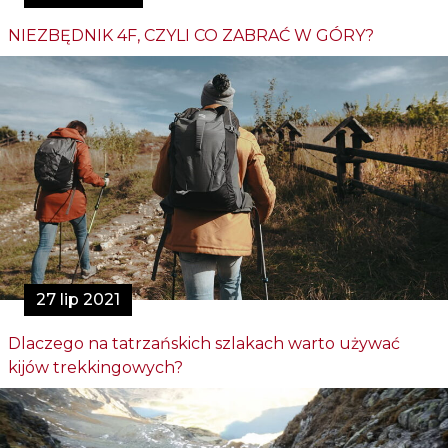
NIEZBĘDNIK 4F, CZYLI CO ZABRAĆ W GÓRY?
27 lip 2021
Dlaczego na tatrzańskich szlakach warto używać
kijów trekkingowych?