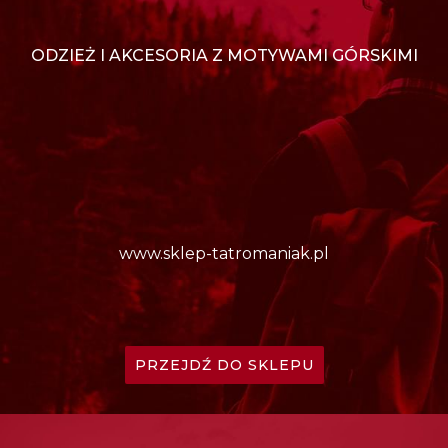
ODZIEŻ I AKCESORIA Z MOTYWAMI GÓRSKIMI
www.sklep-tatromaniak.pl
PRZEJDŹ DO SKLEPU