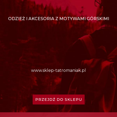
ODZIEŻ I AKCESORIA Z MOTYWAMI GÓRSKIMI
www.sklep-tatromaniak.pl
PRZEJDŹ DO SKLEPU