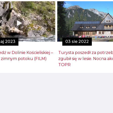
aj 2023
03 sie 2022
dź w Dolinie Kościeliskiej –
Turysta poszedł za potrzeb
w zimnym potoku (FILM)
zgubił się w lesie. Nocna ak
TOPR