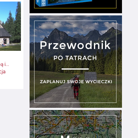
ą i…
cja