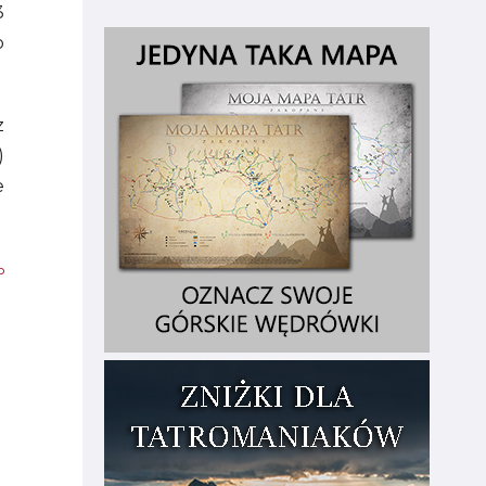
3
o
z
)
e
o