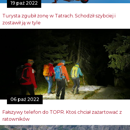
19 paź 2022
Turysta zgubił żonę w Tatrach. Schodził szybciej i
zostawił ją w tyle
06 paź 2022
Fałszywy telefon do TOPR. Ktoś chciał zażartować z
ratowników