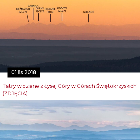
01 lis 2018
Tatry widziane z Łysej Góry w Górach Świętokrzyskich!
(ZDJĘCIA)