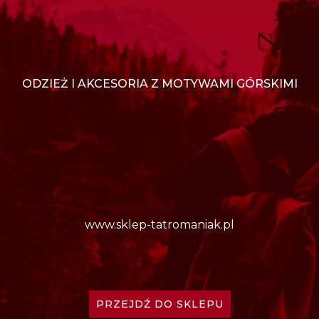
ODZIEŻ I AKCESORIA Z MOTYWAMI GÓRSKIMI
www.sklep-tatromaniak.pl
PRZEJDŹ DO SKLEPU