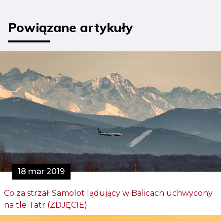
Powiązane artykuły
18 mar 2019
Co za strzał! Samolot lądujący w Balicach uchwycony
na tle Tatr (ZDJĘCIE)