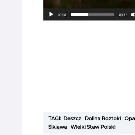
00:00
00:12
TAGI:
Deszcz
Dolina Roztoki
Opa
Siklawa
Wielki Staw Polski