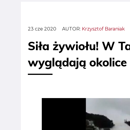
23 cze 2020
AUTOR:
Krzysztof Baraniak
Siła żywiołu! W Ta
wyglądają okolice 