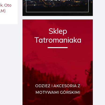
k. Oto
ILM)
Sklep
Tatromaniaka
ODZIEŻ I AKCESORIA Z
MOTYWAMI GÓRSKIMI