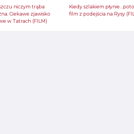
szczu niczym trąba
Kiedy szlakiem płynie…poto
zna. Ciekawe zjawisko
film z podejścia na Rysy (F
e w Tatrach (FILM)