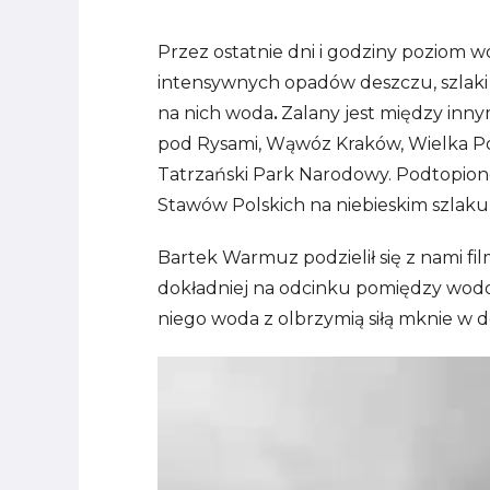
Przez ostatnie dni i godziny poziom 
intensywnych opadów deszczu, szlaki są
na nich woda
.
Zalany jest między inn
pod Rysami, Wąwóz Kraków, Wielka Po
Tatrzański Park Narodowy. Podtopione 
Stawów Polskich na niebieskim szlak
Bartek Warmuz podzielił się z nami fi
dokładniej na odcinku pomiędzy wod
niego woda z olbrzymią siłą mknie w dó
Odtwarzacz
video