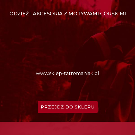
ODZIEŻ I AKCESORIA Z MOTYWAMI GÓRSKIMI
www.sklep-tatromaniak.pl
PRZEJDŹ DO SKLEPU