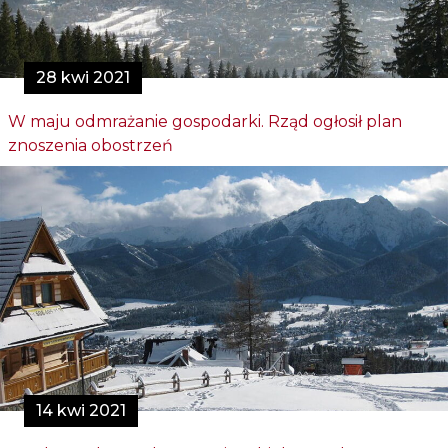
28 kwi 2021
W maju odmrażanie gospodarki. Rząd ogłosił plan
znoszenia obostrzeń
14 kwi 2021