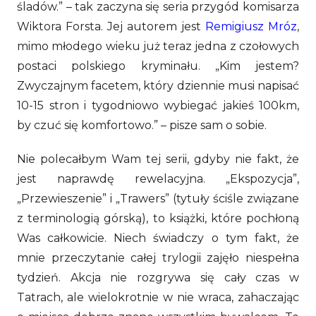
śladów.” – tak zaczyna się seria przygód komisarza
Wiktora Forsta. Jej autorem jest
Remigiusz Mróz
,
mimo młodego wieku już teraz jedna z czołowych
postaci polskiego kryminału. „Kim jestem?
Zwyczajnym facetem, który dziennie musi napisać
10-15 stron i tygodniowo wybiegać jakieś 100km,
by czuć się komfortowo.” – pisze sam o sobie.
Nie polecałbym Wam tej serii, gdyby nie fakt, że
jest naprawdę rewelacyjna. „Ekspozycja”,
„Przewieszenie” i „Trawers” (tytuły ściśle związane
z terminologią górską), to książki, które pochłoną
Was całkowicie. Niech świadczy o tym fakt, że
mnie przeczytanie całej trylogii zajęło niespełna
tydzień. Akcja nie rozgrywa się cały czas w
Tatrach, ale wielokrotnie w nie wraca, zahaczając