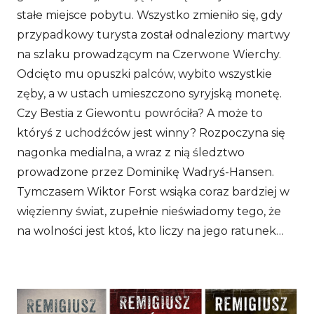
stałe miejsce pobytu. Wszystko zmieniło się, gdy
przypadkowy turysta został odnaleziony martwy
na szlaku prowadzącym na Czerwone Wierchy.
Odcięto mu opuszki palców, wybito wszystkie
zęby, a w ustach umieszczono syryjską monetę.
Czy Bestia z Giewontu powróciła? A może to
któryś z uchodźców jest winny? Rozpoczyna się
nagonka medialna, a wraz z nią śledztwo
prowadzone przez Dominikę Wadryś-Hansen.
Tymczasem Wiktor Forst wsiąka coraz bardziej w
więzienny świat, zupełnie nieświadomy tego, że
na wolności jest ktoś, kto liczy na jego ratunek…