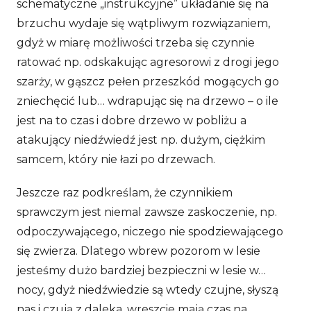
schematyczne „instrukcyjne” układanie się na
brzuchu wydaje się wątpliwym rozwiązaniem,
gdyż w miarę możliwości trzeba się czynnie
ratować np. odskakując agresorowi z drogi jego
szarży, w gąszcz pełen przeszkód mogących go
zniechęcić lub… wdrapując się na drzewo – o ile
jest na to czas i dobre drzewo w pobliżu a
atakujący niedźwiedź jest np. dużym, ciężkim
samcem, który nie łazi po drzewach.
Jeszcze raz podkreślam, że czynnikiem
sprawczym jest niemal zawsze zaskoczenie, np.
odpoczywającego, niczego nie spodziewającego
się zwierza. Dlatego wbrew pozorom w lesie
jesteśmy dużo bardziej bezpieczni w lesie w…
nocy, gdyż niedźwiedzie są wtedy czujne, słyszą
nas i czują z daleka, wreszcie mają czas na