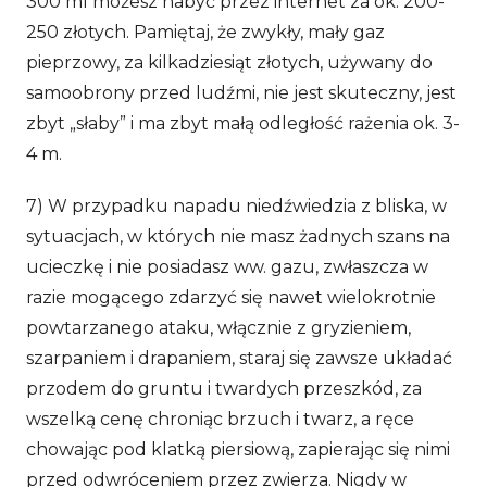
300 ml możesz nabyć przez internet za ok. 200-
250 złotych. Pamiętaj, że zwykły, mały gaz
pieprzowy, za kilkadziesiąt złotych, używany do
samoobrony przed ludźmi, nie jest skuteczny, jest
zbyt „słaby” i ma zbyt małą odległość rażenia ok. 3-
4 m.
7) W przypadku napadu niedźwiedzia z bliska, w
sytuacjach, w których nie masz żadnych szans na
ucieczkę i nie posiadasz ww. gazu, zwłaszcza w
razie mogącego zdarzyć się nawet wielokrotnie
powtarzanego ataku, włącznie z gryzieniem,
szarpaniem i drapaniem, staraj się zawsze układać
przodem do gruntu i twardych przeszkód, za
wszelką cenę chroniąc brzuch i twarz, a ręce
chowając pod klatką piersiową, zapierając się nimi
przed odwróceniem przez zwierza. Nigdy w