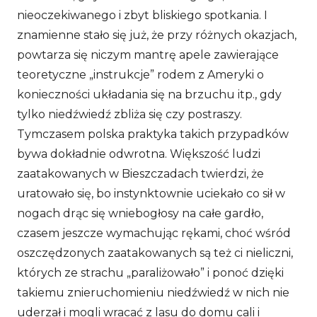
nieoczekiwanego i zbyt bliskiego spotkania. I
znamienne stało się już, że przy różnych okazjach,
powtarza się niczym mantrę apele zawierające
teoretyczne „instrukcje” rodem z Ameryki o
konieczności układania się na brzuchu itp., gdy
tylko niedźwiedź zbliża się czy postraszy.
Tymczasem polska praktyka takich przypadków
bywa dokładnie odwrotna. Większość ludzi
zaatakowanych w Bieszczadach twierdzi, że
uratowało się, bo instynktownie uciekało co sił w
nogach drąc się wniebogłosy na całe gardło,
czasem jeszcze wymachując rękami, choć wśród
oszczędzonych zaatakowanych są też ci nieliczni,
których ze strachu „paraliżowało” i ponoć dzięki
takiemu znieruchomieniu niedźwiedź w nich nie
uderzał i mogli wracać z lasu do domu cali i