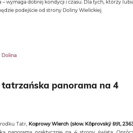
 – wymaga dobrej kondycji i czasu. Dla tych, którzy lubi
dzie podejście od strony Doliny Wielickiej.
 Dolina
–
tatrzańska panorama na 4
środku Tatr,
Koprowy Wierch (słow. Kôprovský štít, 236
ką panoramą praktycznie na 4 strony świata. Opróc