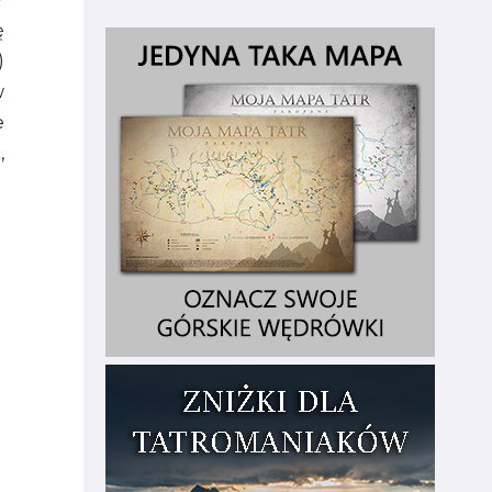
ę
)
w
e
,