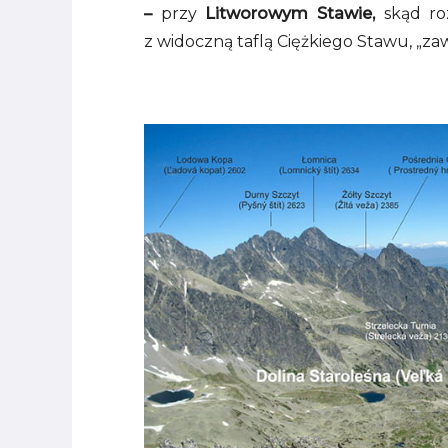
–
przy
Litworowym Stawie,
skąd ro
z widoczną taflą Ciężkiego Stawu, „z