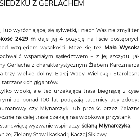
ĄSIEDZKU Z GERLACHEM
lub wyróżniającej się sylwetki, i niech Was nie zmyli te
okość 2429 m
daje jej 4 pozycję na liście dostępnyc
w pod względem wysokości. Może się też
Mała Wysok
ochwalić wspaniałym sąsiedztwem – z jej szczytu, ja
any Gerlacha z charakterystycznym Żlebem Karczmarza
rzy wielkie doliny: Białej Wody, Wielicką i Staroleśn
ą tatrzańskich gigantów.
tylko widoki, ale też urzekająca trasa biegnącą z Łyse
órymi od ponad 100 lat podążają taternicy, aby zdoby
, Rumanowy czy Młynarczyk lub przejść przez Żelazn
ycznie na całej trasie czekają nas widokowe przystanki:
 stanowiącą wyzwanie wspinaczy,
ścianą Młynarczyka,
iżej Zielony Staw
i kaskadę Kaczej Siklawy,