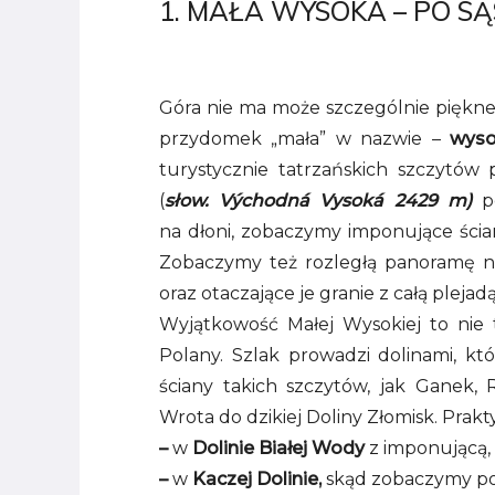
1. MAŁA WYSOKA – PO S
Góra nie ma może szczególnie pięknej 
przydomek „mała” w nazwie –
wys
turystycznie tatrzańskich szczytó
(
słow.
Východná Vysoká 2429 m)
p
na dłoni, zobaczymy imponujące ści
Zobaczymy też rozległą panoramę na t
oraz otaczające je granie z całą plejad
Wyjątkowość
Małej Wysokiej to nie 
Polany. Szlak prowadzi dolinami, kt
ściany takich szczytów, jak Ganek
Wrota do dzikiej Doliny Złomisk. Prakt
–
w
Dolinie Białej Wody
z imponującą,
–
w
Kaczej Dolinie,
skąd zobaczymy pon