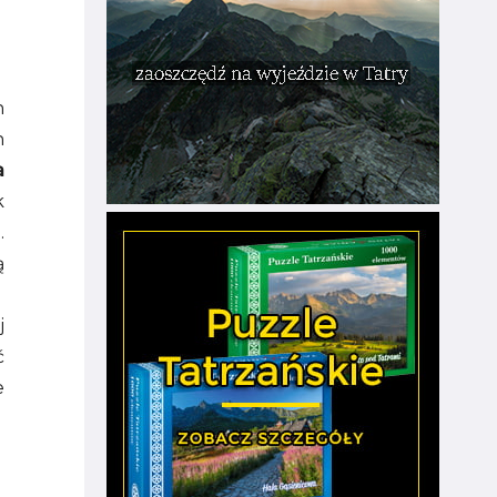
n
h
a
k
.
ą
j
ć
e