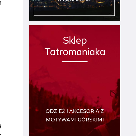
ą
Sklep
Tatromaniaka
ODZIEŻ I AKCESORIA Z
MOTYWAMI GÓRSKIMI
3
z