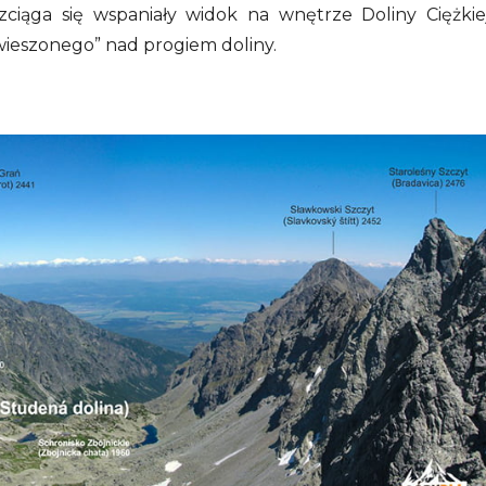
zciąga się wspaniały widok na wnętrze Doliny Ciężkie
awieszonego” nad progiem doliny.