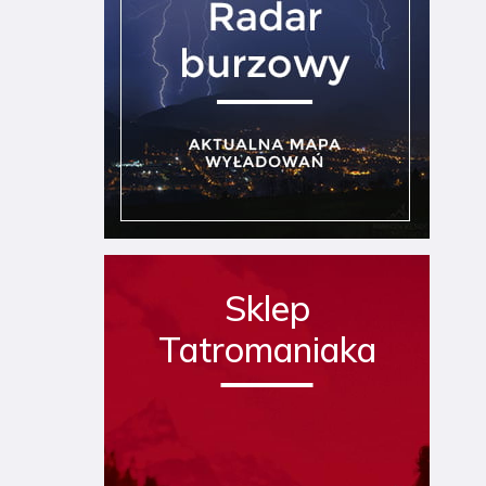
Sklep
Tatromaniaka