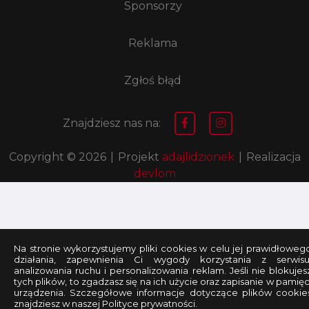
Sponsorzy
Reklama
Zgłoś błąd
Znajdziesz nas na:
Copyright © 2026
|
Projekt
adajlidzionek
|
Realizacja
devlom
Na stronie wykorzystujemy pliki cookies w celu jej prawidłoweg
działania, zapewnienia Ci wygody korzystania z serwisu
analizowania ruchu i personalizowania reklam. Jeśli nie blokujes
tych plików, to zgadzasz się na ich użycie oraz zapisanie w pamięc
urządzenia. Szczegółowe informacje dotyczące plików cookie
znajdziesz w naszej Polityce prywatności.