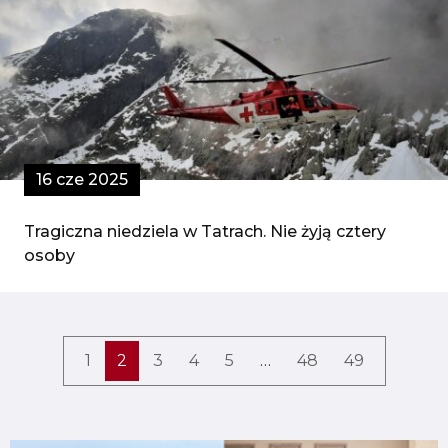
16 cze 2025
Tragiczna niedziela w Tatrach. Nie żyją cztery
osoby
1
2
3
4
5
…
48
49