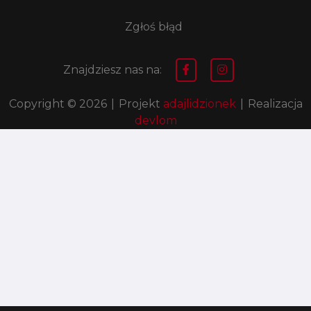
Zgłoś błąd
Znajdziesz nas na:
Copyright © 2026
|
Projekt
adajlidzionek
|
Realizacja
devlom