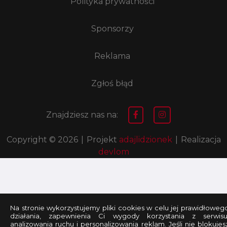
Polityka prywatności
Sponsorzy
Reklama
Zgłoś błąd
Znajdziesz nas na:
Copyright © 2026
|
Projekt
adajlidzionek
|
Realizacja
devlom
Na stronie wykorzystujemy pliki cookies w celu jej prawidłoweg
działania, zapewnienia Ci wygody korzystania z serwisu
analizowania ruchu i personalizowania reklam. Jeśli nie blokujes