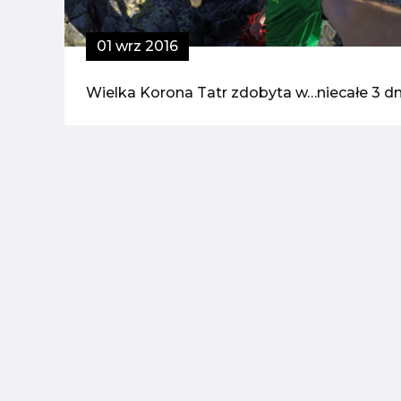
01 wrz 2016
Wielka Korona Tatr zdobyta w…niecałe 3 dn