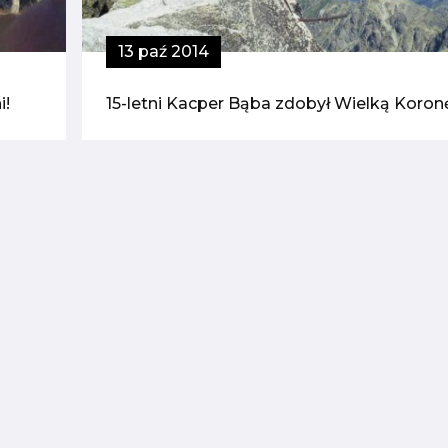
13 paź 2014
i!
15-letni Kacper Bąba zdobył Wielką Koron