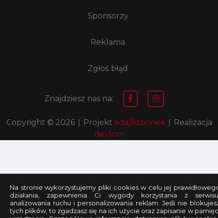
Sponsorzy
Reklama
Zgłoś błąd
Znajdziesz nas na:
Copyright © 2026
|
Projekt
adajlidzionek
|
Realizacja
devlom
Na stronie wykorzystujemy pliki cookies w celu jej prawidłoweg
działania, zapewnienia Ci wygody korzystania z serwisu
analizowania ruchu i personalizowania reklam. Jeśli nie blokujes
tych plików, to zgadzasz się na ich użycie oraz zapisanie w pamięc