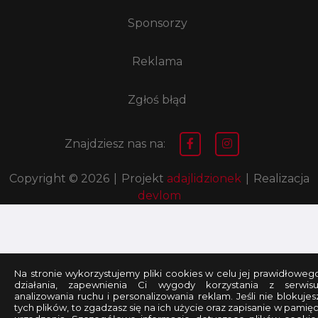
Sponsorzy
Reklama
Zgłoś błąd
Znajdziesz nas na:
Copyright © 2026
|
Projekt
adajlidzionek
|
Realizacja
devlom
Na stronie wykorzystujemy pliki cookies w celu jej prawidłoweg
działania, zapewnienia Ci wygody korzystania z serwisu
analizowania ruchu i personalizowania reklam. Jeśli nie blokujes
tych plików, to zgadzasz się na ich użycie oraz zapisanie w pamięc