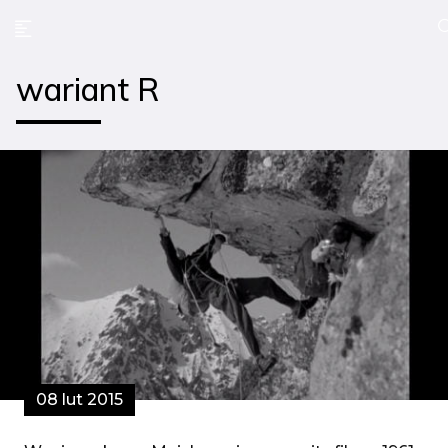
wariant R
08 lut 2015