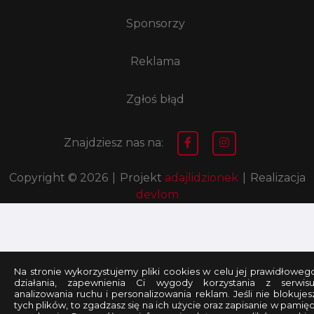
Sponsorzy
Reklama
Zgłoś błąd
Znajdziesz nas na:
Copyright © 2026
|
Projekt
adajlidzionek
|
Realizacja
devlom
Na stronie wykorzystujemy pliki cookies w celu jej prawidłoweg
działania, zapewnienia Ci wygody korzystania z serwisu
analizowania ruchu i personalizowania reklam. Jeśli nie blokujes
tych plików, to zgadzasz się na ich użycie oraz zapisanie w pamięc